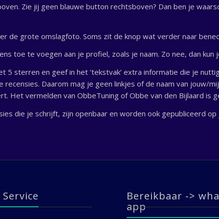
boven. Zie jij geen blauwe button rechtsboven? Dan ben je waarschi
onder de grote omslagfoto. Soms zit de knop wat verder naar bene
s toe te voegen aan je profiel, zoals je naam. Zo nee, dan kun j
5 sterren en geef in het ‘tekstvak’ extra informatie die je nutti
de recensies. Daarom mag je geen linkjes of de naam van jouw/mij
tert. Het vermelden van ObbeTuning of Obbe van den Bijlaard is 
sies die je schrijft, zijn openbaar en worden ook gepubliceerd op
 Service
Bereikbaar -> wha
app