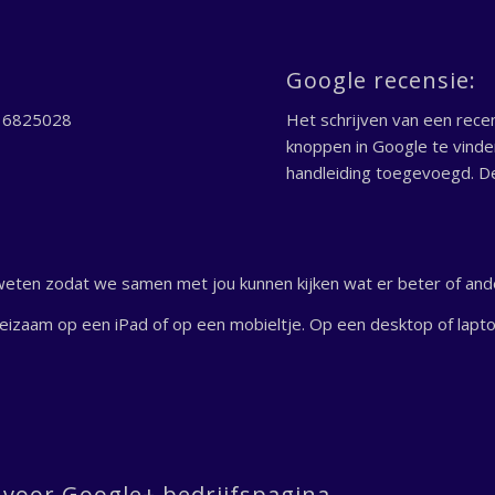
Google recensie:
036825028
Het schrijven van een recen
knoppen in Google te vinden
handleiding toegevoegd. De
weten zodat we samen met jou kunnen kijken wat er beter of and
eizaam op een iPad of op een mobieltje. Op een desktop of laptop 
 voor Google+ bedrijfspagina