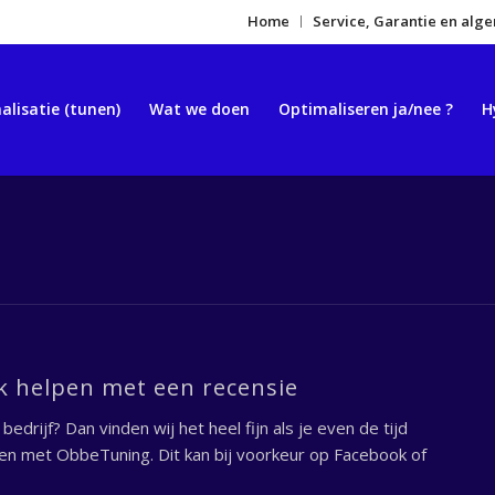
Home
Service, Garantie en al
alisatie (tunen)
Wat we doen
Optimaliseren ja/nee ?
H
ok helpen met een recensie
drijf? Dan vinden wij het heel fijn als je even de tijd
en met ObbeTuning. Dit kan bij voorkeur op Facebook of