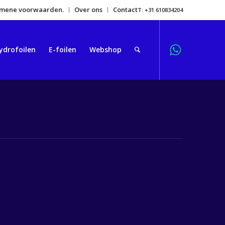
gemene voorwaarden.
Over ons
Contact
T: +31 610834204
ydrofoilen
E-foilen
Webshop