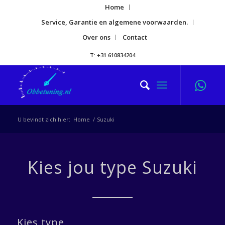
Home
Service, Garantie en algemene voorwaarden.
Over ons
Contact
T: +31 610834204
U bevindt zich hier:
Home
/
Suzuki
Kies jou type Suzuki
Kies type