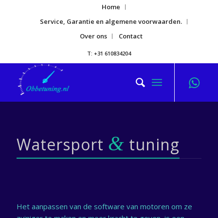
Home
Service, Garantie en algemene voorwaarden.
Over ons
Contact
T: +31 610834204
&
Watersport
tuning
Het aanpassen van de software van motoren om ze
zuiniger te maken en meer kracht te geven, is een