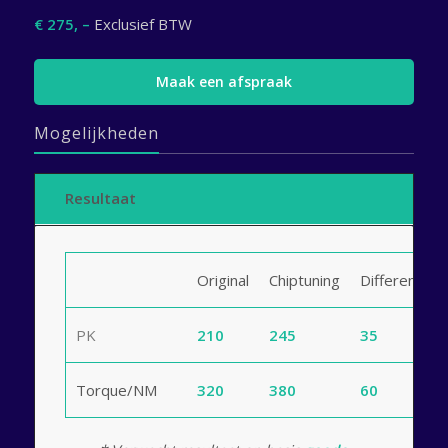
€ 275, –
Exclusief BTW
Maak een afspraak
Mogelijkheden
Resultaat
Original
Chiptuning
Difference
PK
210
245
35
Torque/NM
320
380
60