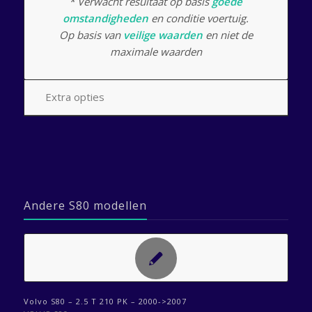
* Verwacht resultaat op basis
goede
omstandigheden
en conditie voertuig.
Op basis van
veilige waarden
en niet de
maximale waarden
Extra opties
Andere S80 modellen
Volvo S80 – 2.5 T 210 PK – 2000->2007