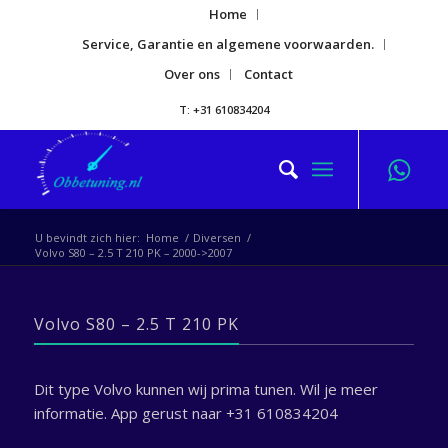
Home
Service, Garantie en algemene voorwaarden.
Over ons
Contact
T: +31 610834204
U bevindt zich hier:
Home
/
Diversen
/
Volvo S80 – 2.5 T 210 PK – 2000->2007
Volvo S80 – 2.5 T 210 PK
Dit type Volvo kunnen wij prima tunen. Wil je meer
informatie. App gerust naar +31 610834204