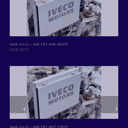
Saab Iveco – N60 ENT M40 400HP
SAAB IVECO
Volgende
Saab Iveco – N60 ENT M37 370HP