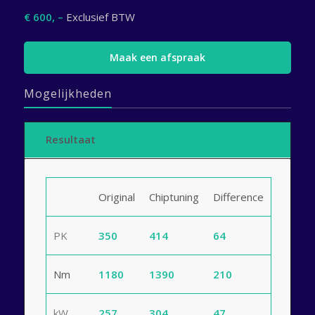
€ 600, –
Exclusief BTW
Maak een afspraak
Mogelijkheden
Resultaat
Original
Chiptuning
Difference
PK
350
414
64
Nm
1180
1390
210
kW
257
304
47