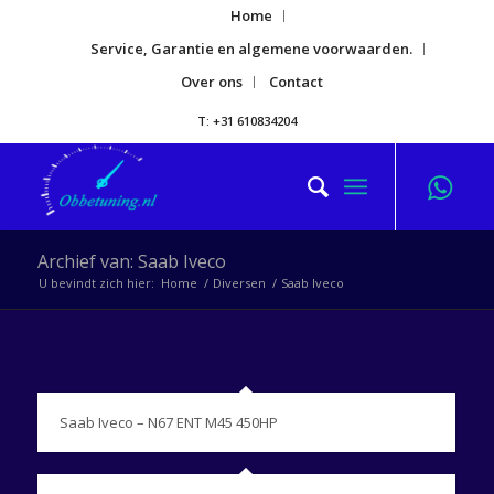
Home
Service, Garantie en algemene voorwaarden.
Over ons
Contact
T: +31 610834204
Archief van: Saab Iveco
U bevindt zich hier:
Home
/
Diversen
/
Saab Iveco
Saab Iveco – N67 ENT M45 450HP