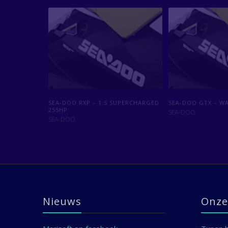
SEA-DOO SPARK TRIXX – 90PK
SEA-DOO RXP – 1.5 SUPERCHARGED
SEA-DOO SPARK TR
SEA-DOO GTX – W
255HP
SEA-DOO
SEA-DOO
SEA-DOO
SEA-DOO
Nieuws
Onze