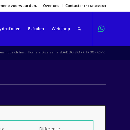
gemene voorwaarden.
Over ons
Contact
T: +31 610834204
ydrofoilen
E-foilen
Webshop
bevindt zich hier:
Home
/
Diversen
/
SEA-DOO SPARK TRIXX – 60PK
ing
Difference