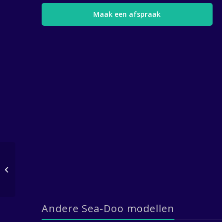
Maak een afspraak
SEA-DOO RXT – 1.5
SUPERCHARGED 260HP
Andere Sea-Doo modellen