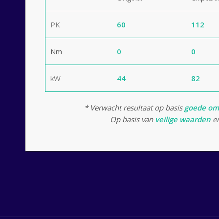
PK
60
112
Nm
0
0
kW
44
82
* Verwacht resultaat op basis
goede om
Op basis van
veilige waarden
en