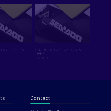
 1.5 SUPERCHARGED
1.5 – LTD/SE 155HP
SEA-DOO RXP – 1.5 SUPERCHARGED
SEA-DOO GTI – 1.5 – 130 /GTS
260HP
130HP
SEA-DOO
SEA-DOO
ts
Contact