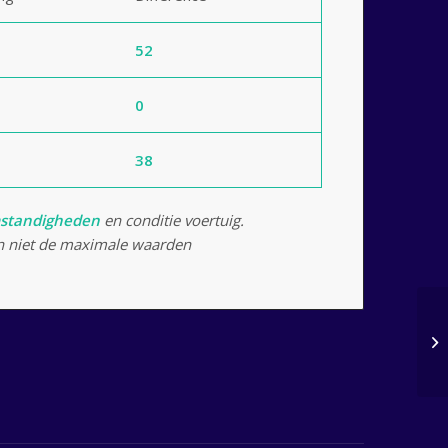
52
0
38
standigheden
en conditie voertuig.
 niet de maximale waarden