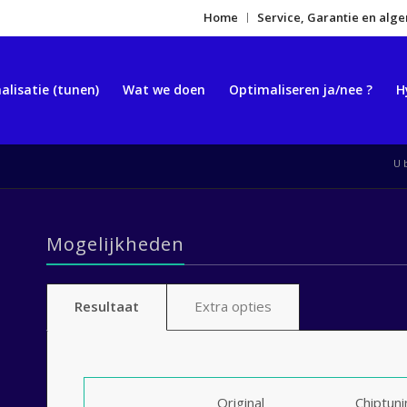
Home
Service, Garantie en al
alisatie (tunen)
Wat we doen
Optimaliseren ja/nee ?
H
U 
Mogelijkheden
Resultaat
Extra opties
Original
Chiptun