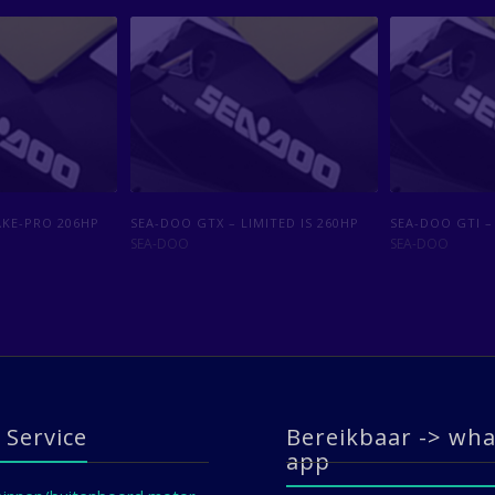
IXX – 60PK
AKE-PRO 206HP
SEA-DOO RXT – 1.5 SUPERCHARGED
SEA-DOO GTX – LIMITED IS 260HP
SEA-DOO RXT –
SEA-DOO GTI – 
260HP
255HP
SEA-DOO
SEA-DOO
SEA-DOO
SEA-DOO
 Service
Bereikbaar -> wha
app