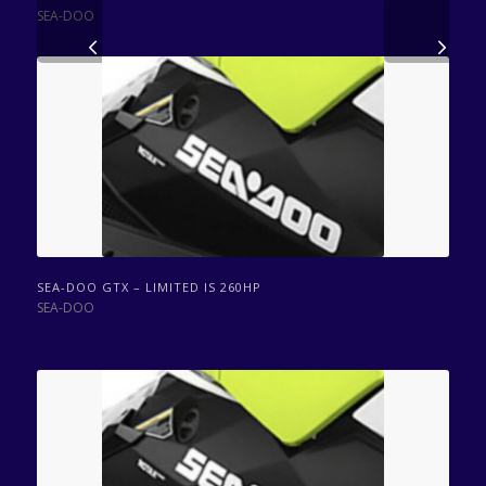
SEA-DOO
Volgende
SEA-DOO GTX – LIMITED IS 260HP
SEA-DOO