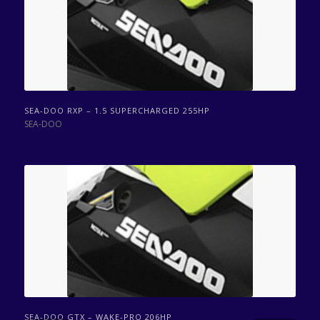
SEA-DOO RXP – 1.5 SUPERCHARGED 255HP
SEA-DOO
SEA-DOO GTX – WAKE-PRO 206HP