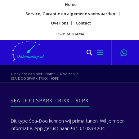
Home
Service, Garantie en algemene voorwaarden.
Over ons
Contact
T: +31 610834204
U bevindt zich hier:
Home
/
Diversen
/
SEA-DOO SPARK TRIXX – 90PK
SEA-DOO SPARK TRIXX – 90PK
Dit type Sea-Doo kunnen wij prima tunen. Wil je meer
informatie. App gerust naar +31 610834204