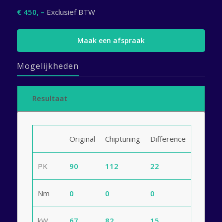
€ 450, –
Exclusief BTW
Maak een afspraak
Mogelijkheden
Resultaat
Original
Chiptuning
Difference
PK
90
112
22
Nm
0
0
0
kW
67
82
15