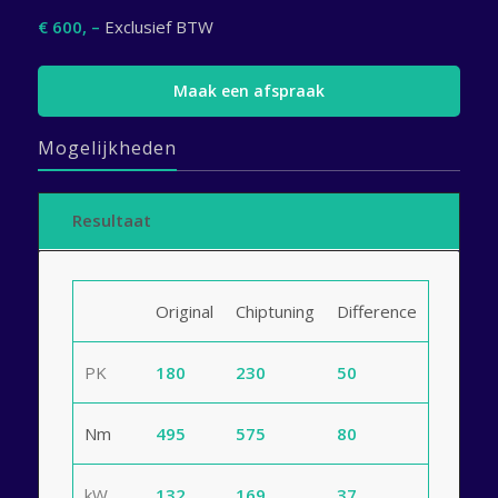
€ 600, –
Exclusief BTW
Maak een afspraak
Mogelijkheden
Resultaat
Original
Chiptuning
Difference
PK
180
230
50
Nm
495
575
80
kW
132
169
37