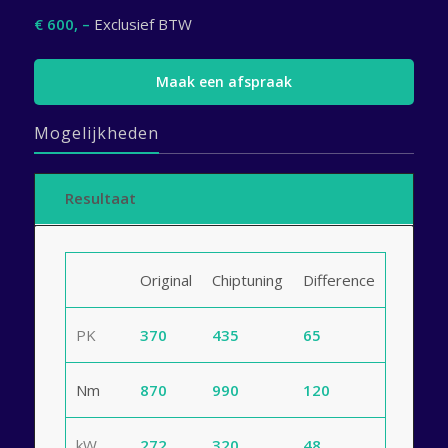
€ 600, –
Exclusief BTW
Maak een afspraak
Mogelijkheden
Resultaat
Original
Chiptuning
Difference
PK
370
435
65
Nm
870
990
120
kW
272
320
48