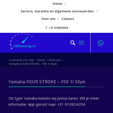
Home
Service, Garantie en algemene voorwaarden.
Over ons
Contact
T: +31 610834204
U bevindt zich hier:
Home
/
Diversen
/
Yamaha FOUR STROKE – F50 1I 50pk
Yamaha FOUR STROKE – F50 1I 50pk
Dit type Yamaha kunnen wij prima tunen. Wil je meer
informatie. App gerust naar +31 610834204