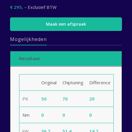
€ 295, –
Exclusief BTW
Maak een afspraak
Mogelijkheden
Resultaat
Original
Chiptuning
Difference
PK
50
70
20
Nm
0
0
0
kW
36.7
51.4
14.7