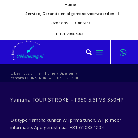
Home
Service, Garantie en algemene voorwaarden.
Over ons
Contact
T: +31 610834204
U bevindt zich hier:
Home
/
Diversen
/
Yamaha FOUR STROKE – F350 5.3I V8 350HP
Yamaha FOUR STROKE – F350 5.3I V8 350HP
Dit type Yamaha kunnen wij prima tunen. Wil je meer
informatie. App gerust naar +31 610834204