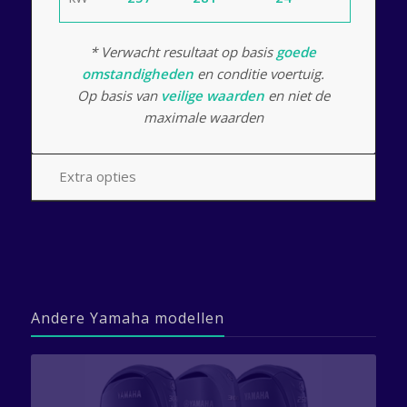
* Verwacht resultaat op basis
goede
omstandigheden
en conditie voertuig.
Op basis van
veilige waarden
en niet de
maximale waarden
Extra opties
Andere Yamaha modellen