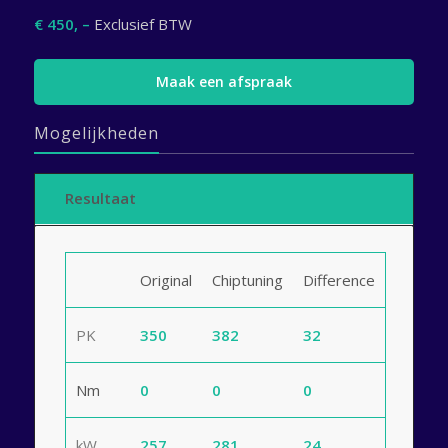
€ 450, –
Exclusief BTW
Maak een afspraak
Mogelijkheden
Resultaat
Original
Chiptuning
Difference
PK
350
382
32
Nm
0
0
0
kW
257
281
24