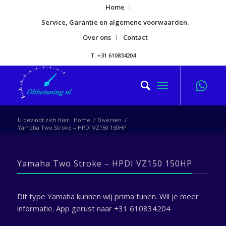
Home
Service, Garantie en algemene voorwaarden.
Over ons
Contact
T: +31 610834204
U bevindt zich hier:
Home
/
Diversen
/
Yamaha Two Stroke – HPDI VZ150 150HP
Yamaha Two Stroke – HPDI VZ150 150HP
Dit type Yamaha kunnen wij prima tunen. Wil je meer
informatie. App gerust naar +31 610834204