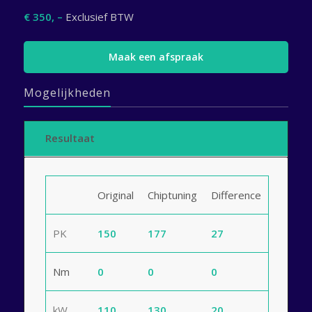
€ 350, –
Exclusief BTW
Maak een afspraak
Mogelijkheden
Resultaat
Original
Chiptuning
Difference
PK
150
177
27
Nm
0
0
0
kW
110
130
20