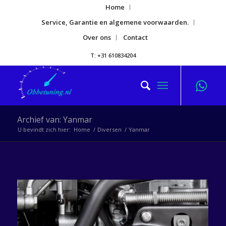
Home
Service, Garantie en algemene voorwaarden.
Over ons
Contact
T: +31 610834204
Archief van: Yanmar
U bevindt zich hier:
Home
/
Diversen
/
Yanmar