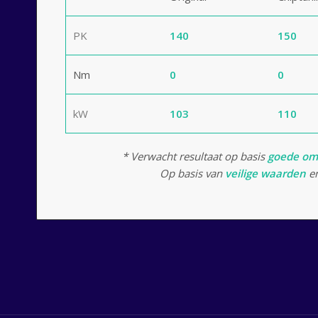
PK
140
150
Nm
0
0
kW
103
110
* Verwacht resultaat op basis
goede om
Op basis van
veilige waarden
en