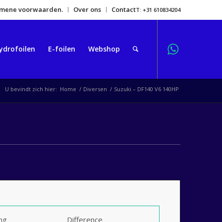
gemene voorwaarden.
Over ons
Contact
T: +31 610834204
ydrofoilen
E-foilen
Webshop
U bevindt zich hier:
Home
/
Diversen
/
Suzuki – DF140 V6 140HP
ing
Difference