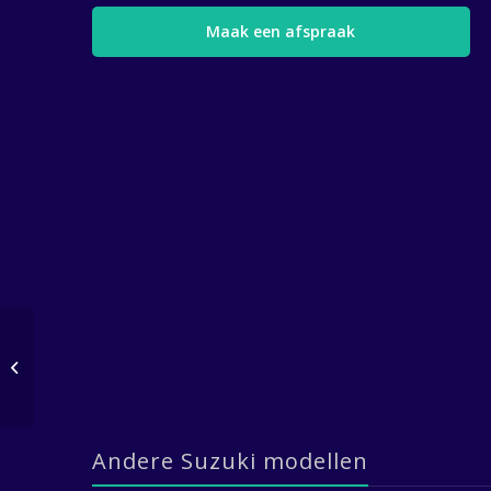
Maak een afspraak
Saab Iveco – N67 ENT
M45 450HP
Andere Suzuki modellen