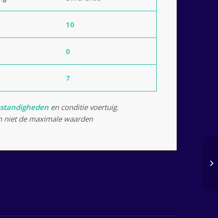
10
0
7
standigheden
en conditie voertuig.
 niet de maximale waarden