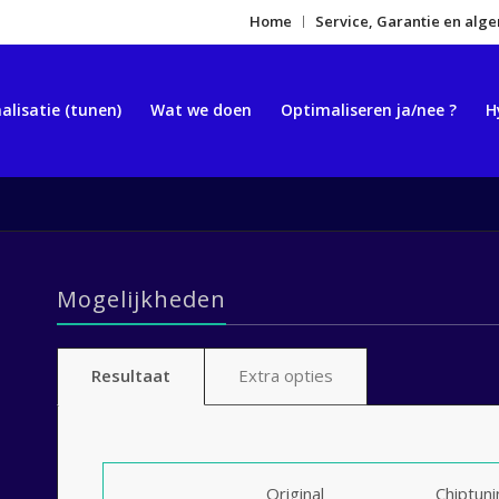
Home
Service, Garantie en al
alisatie (tunen)
Wat we doen
Optimaliseren ja/nee ?
H
Mogelijkheden
Resultaat
Extra opties
Original
Chiptun