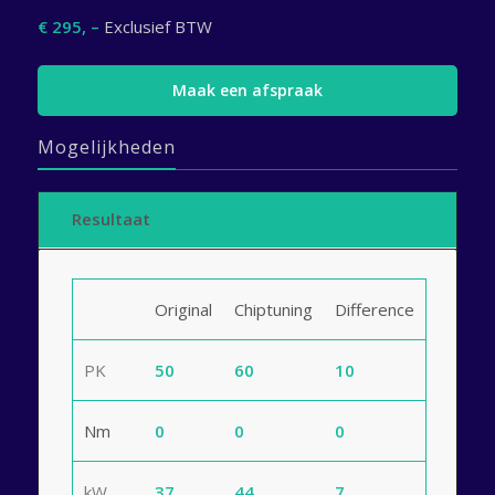
€ 295, –
Exclusief BTW
Maak een afspraak
Mogelijkheden
Resultaat
Original
Chiptuning
Difference
PK
50
60
10
Nm
0
0
0
kW
37
44
7