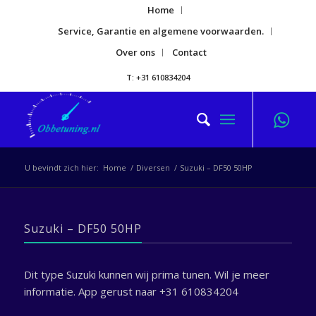
Home
Service, Garantie en algemene voorwaarden.
Over ons
Contact
T: +31 610834204
U bevindt zich hier:
Home
/
Diversen
/
Suzuki – DF50 50HP
Suzuki – DF50 50HP
Dit type Suzuki kunnen wij prima tunen. Wil je meer
informatie. App gerust naar +31 610834204