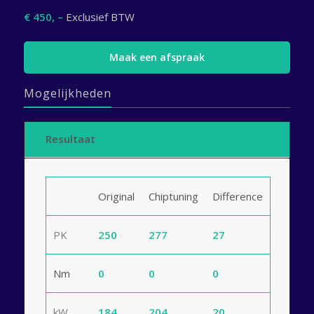
€ 450, –
Exclusief BTW
Maak een afspraak
Mogelijkheden
Resultaat
Original
Chiptuning
Difference
PK
250
277
27
Nm
0
0
0
kW
184
204
20