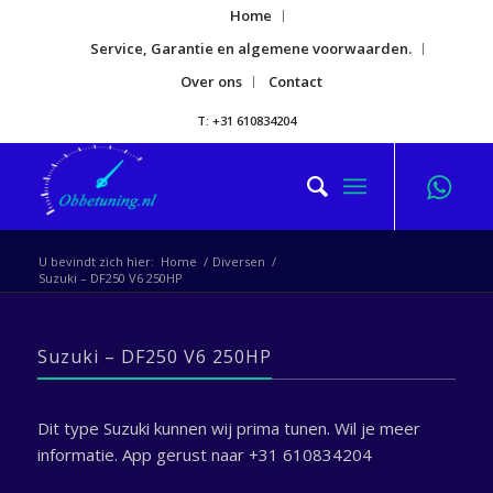
Home
Service, Garantie en algemene voorwaarden.
Over ons
Contact
T: +31 610834204
U bevindt zich hier:
Home
/
Diversen
/
Suzuki – DF250 V6 250HP
Suzuki – DF250 V6 250HP
Dit type Suzuki kunnen wij prima tunen. Wil je meer
informatie. App gerust naar +31 610834204