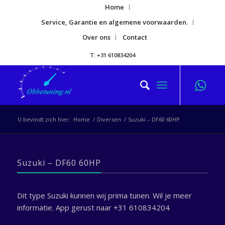
Home
Service, Garantie en algemene voorwaarden.
Over ons
Contact
T: +31 610834204
U bevindt zich hier:
Home
/
Diversen
/
Suzuki – DF60 60HP
Suzuki – DF60 60HP
Dit type Suzuki kunnen wij prima tunen. Wil je meer
informatie. App gerust naar +31 610834204