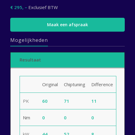
€ 295, –
Exclusief BTW
Maak een afspraak
Mogelijkheden
Resultaat
Original
Chiptuning
Difference
PK
60
71
11
Nm
0
0
0
kW
44
52
8