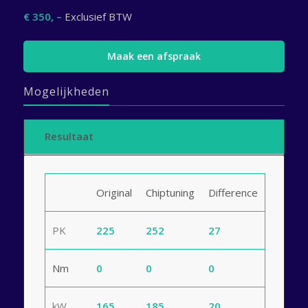
€ 350, –
Exclusief BTW
Maak een afspraak
Mogelijkheden
Resultaat
Original
Chiptuning
Difference
PK
225
252
27
Nm
0
0
0
kW
165
185
20