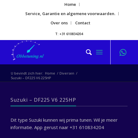
Home
Service, Garantie en algemene voorwaarden.
Over ons
Contact
T: +31 610834204
U bevindt zich hier:
Home
/
Diversen
/
Suzuki – DF225 V6 225HP
Suzuki – DF225 V6 225HP
Dit type Suzuki kunnen wij prima tunen. Wil je meer
informatie. App gerust naar +31 610834204